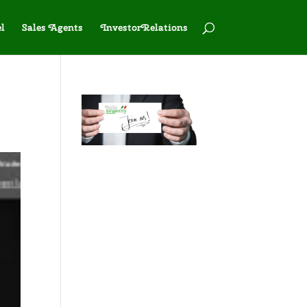
l
Sales Agents
InvestorRelations