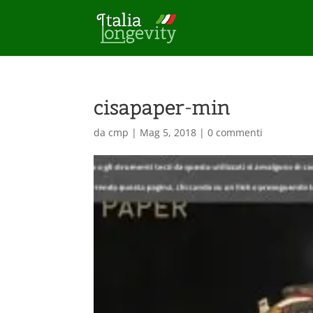
cisapaper-min
da
cmp
|
Mag 5, 2018
|
0 commenti