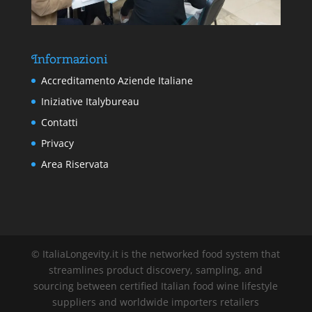
Informazioni
Accreditamento Aziende Italiane
Iniziative Italybureau
Contatti
Privacy
Area Riservata
© ItaliaLongevity.it is the networked food system that
streamlines product discovery, sampling, and
sourcing between certified Italian food wine lifestyle
suppliers and worldwide importers retailers